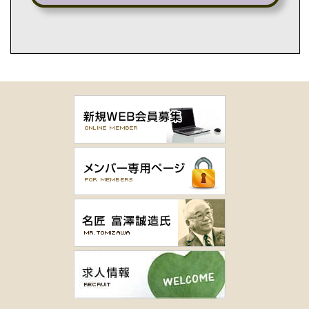
月例杯 Bクラス
開催日：令和6年2月4日（日）
順位
氏名
OUT
IN
GR
HD
NET
優勝
鬼澤 好男
56
46
102
27
75
2位
安藤 國夫
49
50
99
23
76
3位
武舎 昌太郎
50
55
105
28
77
4位
菊池 秀夫
52
49
101
限16
85
5位
松岡 壮
54
50
104
16
88
6位
鈴木 詩織
49
60
109
18
91
7位
高橋 一
53
58
111
17
94
BG
安藤 國夫
49
50
99