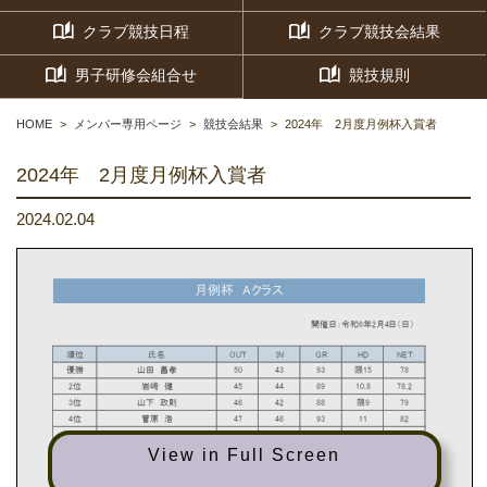
クラブ競技日程
クラブ競技会結果
男子研修会組合せ
競技規則
HOME
メンバー専用ページ
競技会結果
2024年 2月度月例杯入賞者
2024年 2月度月例杯入賞者
2024.02.04
月例杯 Aクラス
開催日：令和6年2月4日（日）
順位
氏名
OUT
IN
GR
HD
NET
優勝
山田 昌孝
50
43
93
限15
78
2位
岩﨑 健
45
44
89
10.8
78.2
3位
山下 政則
46
42
88
限9
79
4位
菅原 浩
47
46
93
11
82
5位
並木 宏
47
52
99
13
86
6位
高岡 章雄
51
51
102
12
90
View in Full Screen
7位
BG
山下 政則
46
42
88