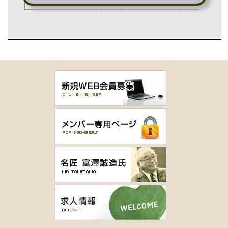
月例杯 Bクラス
開催日：令和8年6月7日（日）
順位
氏名
OUT
IN
GR
HD
NET
優勝
高岡 章雄
40
43
83
16
67
2位
宇佐美 文男
50
40
90
22
68
3位
金子 好彰
44
43
87
18.7
68.3
4位
前嶋 治三郎
45
44
89
20.4
68.6
5位
永岡 正晴
45
42
87
18.2
68.8
6位
木村 光夫
44
42
86
16.8
69.2
7位
菊池 秀夫
41
51
92
22.4
69.6
BG
木村 光夫
44
42
86
BG