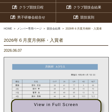
クラブ競技日程
クラブ競技会結果
男子研修会組合せ
競技規則
HOME
メンバー専用ページ
競技会結果
2026年６月度月例杯・入賞者
2026年６月度月例杯・入賞者
2026.06.07
月例杯 Aクラス
開催日：令和8年 6月 7日（日）
順位
氏名
OUT
IN
GR
HD
NET
優勝
西牧 武志
36
41
77
9
68
2位
西村 亨
44
41
85
15
70
３位
菅原 浩
45
40
85
13
72
4位
藤井 辰美
44
44
88
15.5
72.5
5位
鈴木 義雄
37
46
83
10
73
6位
浅香 麻衣子
42
42
84
10.8
73.2
View in Full Screen
7位
浅香 博
43
40
83
7.6
75.4
BG
西牧 武志
36
41
77